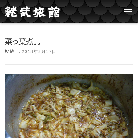
コンテンツへスキップ
メニュー
鮱武旅館のご紹介
牛タン焼たあ坊
菜っ葉煮。。
投稿日:
2018年3月17日
ブログ記事一覧
お問い合わせ
ご予約