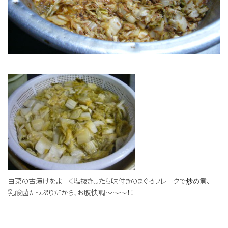
白菜の古漬けをよーく塩抜きしたら味付きのまぐろフレークで炒め煮、
乳酸菌たっぷりだから、お腹快調～～～！！