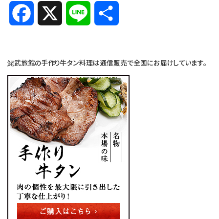
Facebook
X
Line
共
有
鮱武旅館の手作り牛タン料理は通信販売で全国にお届けしています。