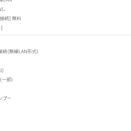
なし
接続] 無料
]
接続(無線LAN形式)
出)
(一部)
ンプー