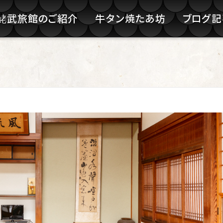
鮱武旅館のご紹介
牛タン焼たあ坊
ブログ