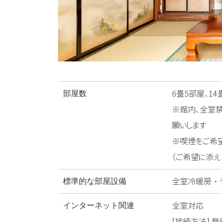
6畳5部屋、14
部屋数
※館内、全室
願いします
※喫煙をご希
（ご希望に添え
全室冷暖房・
標準的な部屋設備
全室対応
インターネット関連
[接続方法] 無