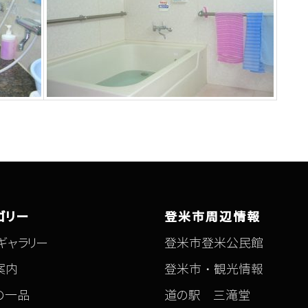
ゴリー
登米市周辺情報
ギャラリー
登米市登米公民館
案内
登米市・観光情報
の一品
道の駅 三滝堂