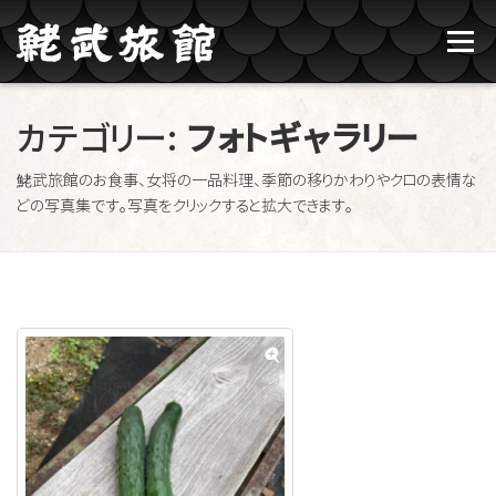
コンテンツへスキップ
メニュー
鮱武旅館のご紹介
牛タン焼たあ坊
カテゴリー:
フォトギャラリー
鮱武旅館のお食事、女将の一品料理、季節の移りかわりやクロの表情な
ブログ記事一覧
お問い合わせ
ご予約
どの写真集です。写真をクリックすると拡大できます。