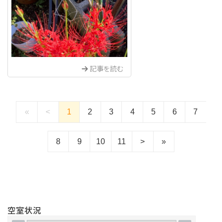
記事を読む
«
<
1
2
3
4
5
6
7
8
9
10
11
>
»
空室状況