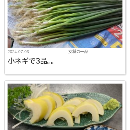
女将の一品
2024-07-03
小ネギで３品。。