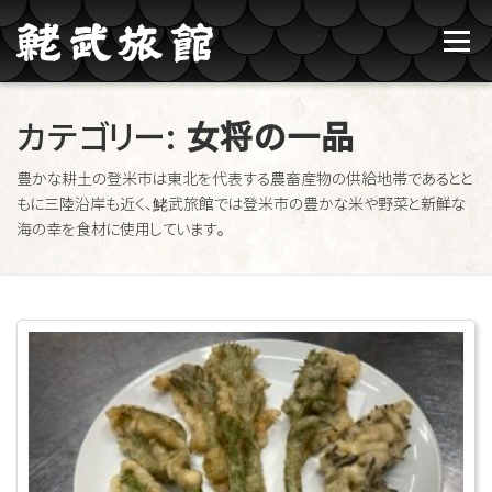
コンテンツへスキップ
メニュー
鮱武旅館のご紹介
牛タン焼たあ坊
カテゴリー:
女将の一品
豊かな耕土の登米市は東北を代表する農畜産物の供給地帯であるとと
ブログ記事一覧
お問い合わせ
ご予約
もに三陸沿岸も近く、鮱武旅館では登米市の豊かな米や野菜と新鮮な
海の幸を食材に使用しています。