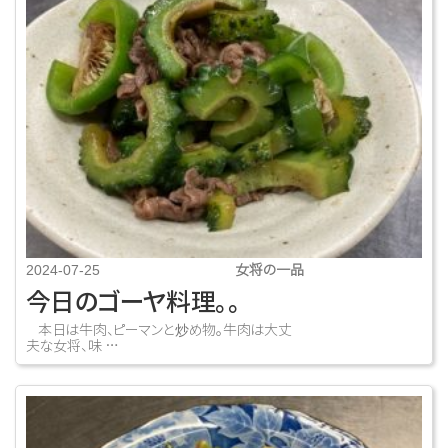
女将の一品
2024-07-25
今日のゴーヤ料理。。
本日は牛肉、ピーマンと炒め物。牛肉は大丈
夫な女将、味 …