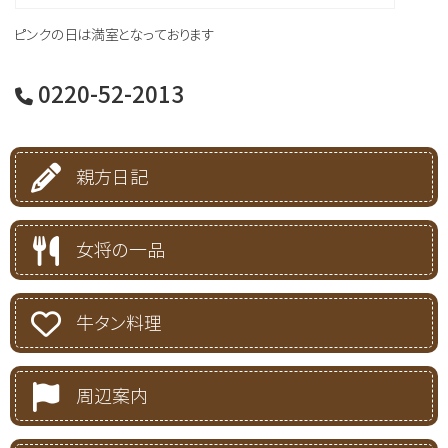
ピンクの日は満室となっております
0220-52-2013
親方日記
女将の一品
牛タン料理
周辺案内