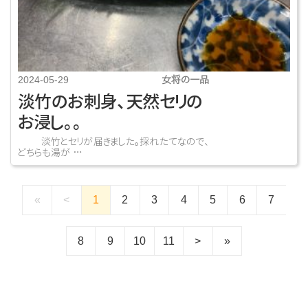
女将の一品
2024-05-29
淡竹のお刺身、天然セリの
お浸し。。
淡竹とセリが届きました。採れたてなので、
どちらも湯が …
«
<
1
2
3
4
5
6
7
8
9
10
11
>
»