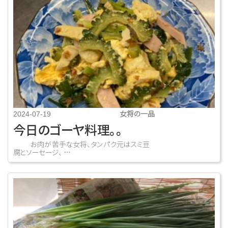
女将の一品
2024-07-19
今日のゴーヤ料理。。
お肉が苦手な女将、タンパク元はスミ豆
腐とソーセージ、 …