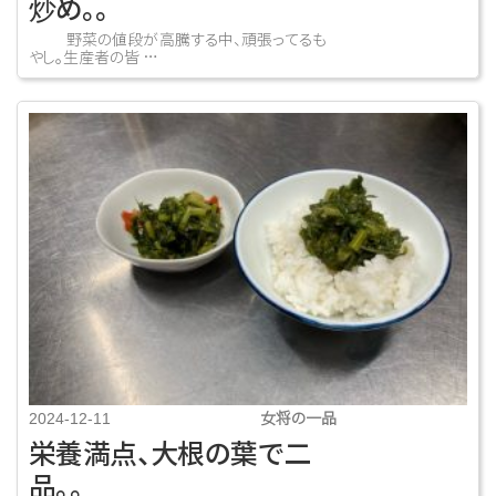
炒め。。
野菜の値段が高騰する中、頑張ってるも
やし。生産者の皆 …
女将の一品
2024-12-11
栄養満点、大根の葉で二
品。。