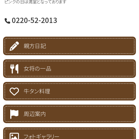
ピンクの日は満室となっております
0220-52-2013
親方日記
女将の一品
牛タン料理
周辺案内
フォトギャラリー