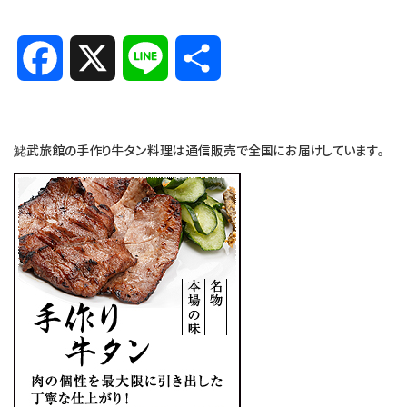
Facebook
X
Line
共
有
鮱武旅館の手作り牛タン料理は通信販売で全国にお届けしています。