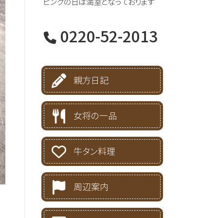
ピンクの日は満室となっております
0220-52-2013
親方日記
女将の一品
牛タン料理
周辺案内