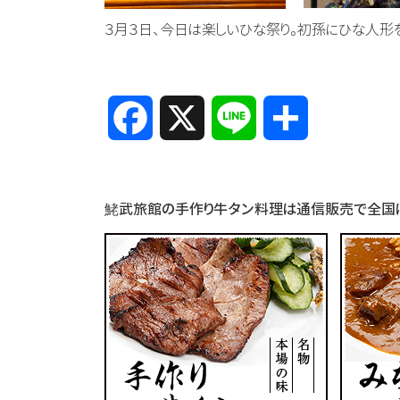
３月３日、今日は楽しいひな祭り。初孫にひな人形
Facebook
X
Line
共
有
鮱武旅館の手作り牛タン料理は通信販売で全国に