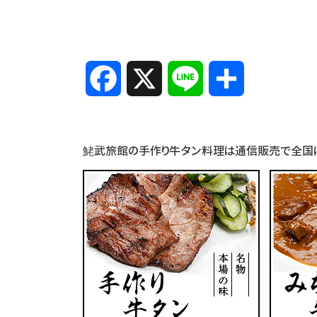
Facebook
X
Line
共
有
鮱武旅館の手作り牛タン料理は通信販売で全国に