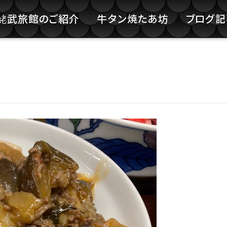
鮱武旅館のご紹介
牛タン焼たあ坊
ブログ