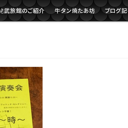
鮱武旅館のご紹介
牛タン焼たあ坊
ブログ