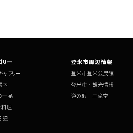
ゴリー
登米市周辺情報
ギャラリー
登米市登米公民館
案内
登米市・観光情報
の一品
道の駅 三滝堂
ン料理
日記