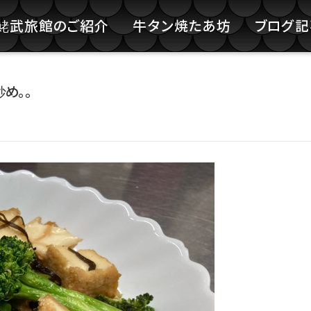
鮱武旅館のご紹介
牛タン焼たあ坊
ブログ
め。。