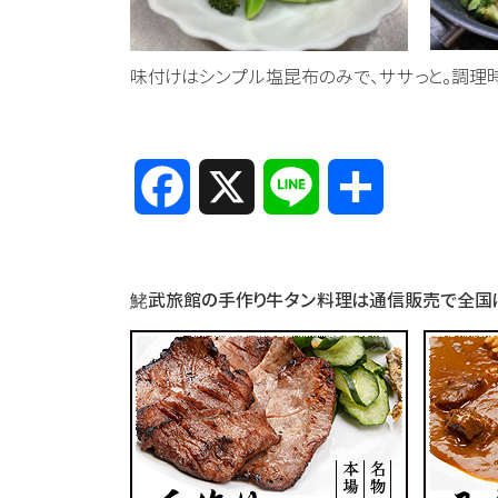
味付けはシンプル塩昆布のみで、ササっと。調理時
Facebook
X
Line
共
有
鮱武旅館の手作り牛タン料理は通信販売で全国に