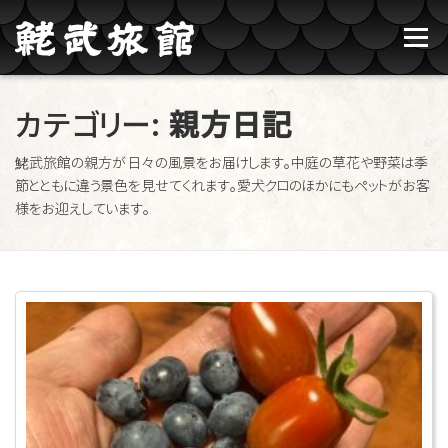
コンテンツへスキップ
メニュー
鮱武旅館のご紹介
牛タン焼たあ坊
カテゴリー:
親方日記
鮱武旅館の親方が日々の風景をお届けします。中庭の草花や野菜は季
ブログ記事一覧
お問い合わせ
ご予約
節とともに違う景色を見せてくれます。愛犬クロのほかにもペットがお客
様をお迎えしています。