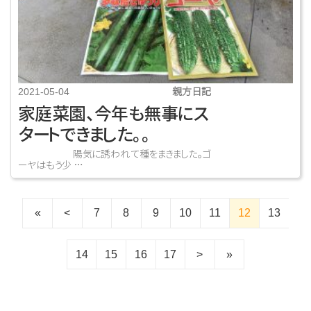
親方日記
2021-05-04
家庭菜園、今年も無事にス
タートできました。。
陽気に誘われて種をまきました。ゴ
ーヤはもう少 …
«
<
7
8
9
10
11
12
13
14
15
16
17
>
»