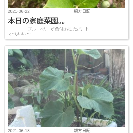
親方日記
2021-06-22
本日の家庭菜園。。
ブルーベリーが色付きました。ミニト
マトもいい …
親方日記
2021-06-18