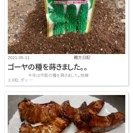
親方日記
2021-05-11
ゴーヤの種を蒔きました。。
今年は市販の種を蒔きました。地植
え８粒、ポッ …