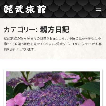
コンテンツへスキップ
メニュー
鮱武旅館のご紹介
牛タン焼たあ坊
カテゴリー:
親方日記
鮱武旅館の親方が日々の風景をお届けします。中庭の草花や野菜は季
ブログ記事一覧
お問い合わせ
ご予約
節とともに違う景色を見せてくれます。愛犬クロのほかにもペットがお客
様をお迎えしています。