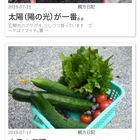
親方日記
2019-07-21
太陽（陽の光）が一番。。
玄関先のアサガオ、少しづつ育っています ゴ
ーヤはイマイチ。裏 …
親方日記
2019-07-17