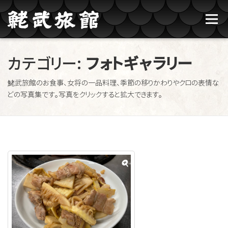
コンテンツへスキップ
メニュー
鮱武旅館のご紹介
牛タン焼たあ坊
カテゴリー:
フォトギャラリー
鮱武旅館のお食事、女将の一品料理、季節の移りかわりやクロの表情な
ブログ記事一覧
お問い合わせ
ご予約
どの写真集です。写真をクリックすると拡大できます。