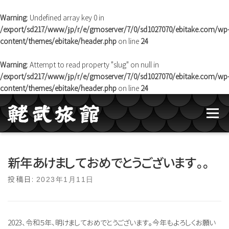
Warning
: Undefined array key 0 in
/export/sd217/www/jp/r/e/gmoserver/7/0/sd1027070/ebitake.com/wp
content/themes/ebitake/header.php
on line
24
Warning
: Attempt to read property "slug" on null in
/export/sd217/www/jp/r/e/gmoserver/7/0/sd1027070/ebitake.com/wp
content/themes/ebitake/header.php
on line
24
コンテンツへスキップ
メニュー
鮱武旅館のご紹介
牛タン焼たあ坊
新年あけましておめでとうございます。。
投稿日:
2023年1月11日
ブログ記事一覧
お問い合わせ
ご予約
2023、令和５年、明けましておめでとうございます。今年もよろしくお願い