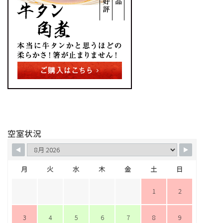
空室状況
月
火
水
木
金
土
日
1
2
3
4
5
6
7
8
9