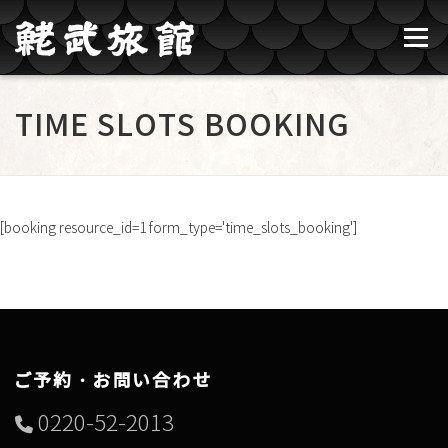
コンテンツへスキップ
メニュー
鮱武旅館のご紹介
牛タン焼たあ坊
TIME SLOTS BOOKING
ブログ記事一覧
お問い合わせ
ご予約
[booking resource_id=1 form_type='time_slots_booking']
ご予約・お問い合わせ
0220-52-2013