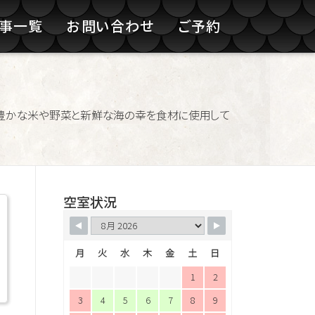
記事一覧
お問い合わせ
ご予約
豊かな米や野菜と新鮮な海の幸を食材に使用して
空室状況
月
火
水
木
金
土
日
1
2
3
4
5
6
7
8
9