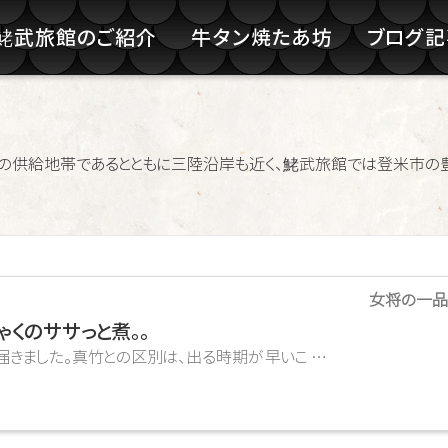
鮱武旅館のご紹介
牛タン焼たあ坊
ブログ
の供給地帯であるとともに三陸沿岸も近く、鮱武旅館では登米市の
女将の一品
ゃくのササっと煮。。
した。真竹との区別は、出る時期が早いこ …