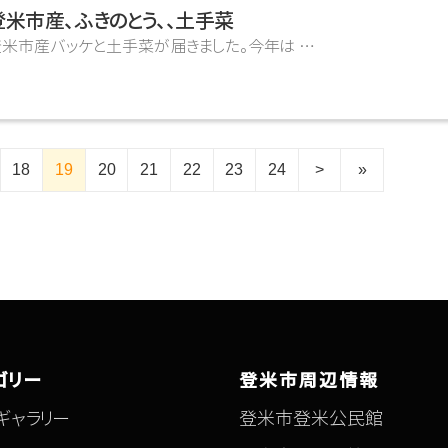
登米市産、ふきのとう、、土手菜
ッケと土手菜が届きました。今年は …
18
19
20
21
22
23
24
>
»
ゴリー
登米市周辺情報
ギャラリー
登米市登米公民館