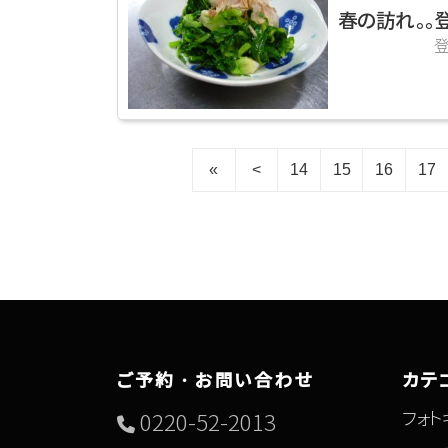
春の訪れ。。
登米市産バ
«
<
14
15
16
17
ご予約・お問い合わせ
カテ
フォト
0220-52-2013