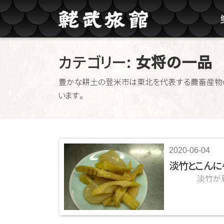
コンテンツへスキップ
カテゴリー:
女将の一品
豊かな耕土の登米市は東北を代表する農畜産物
います。
2020-06-04
淡竹とこんに
淡竹が届きま