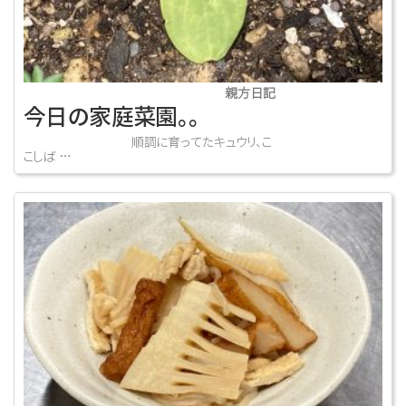
親方日記
今日の家庭菜園。。
順調に育ってたキュウリ、こ
こしば …