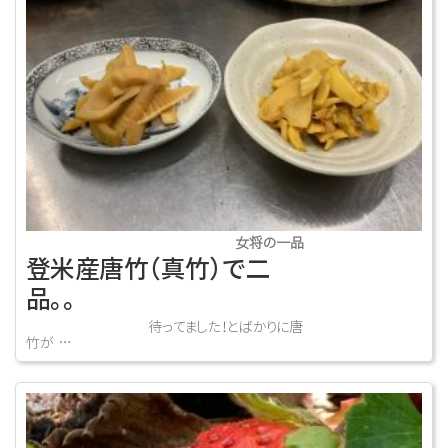
女将の一品
登米産唐竹（真竹）で二
品。。
待ってました！とばかりに唐
竹が …