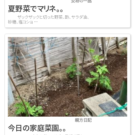
女将の一品
夏野菜でマリネ。。
ザックザックと切った野菜、酢、サラダ油、
砂糖、塩コショ …
親方日記
今日の家庭菜園。。