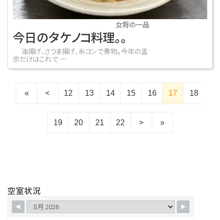
女将の一品
今日のタケノコ料理。。
油揚げ、さつま揚げ、糸コンで煮物。今年の孟
宗だけはこれで …
«
<
12
13
14
15
16
17
18
19
20
21
22
>
»
空室状況