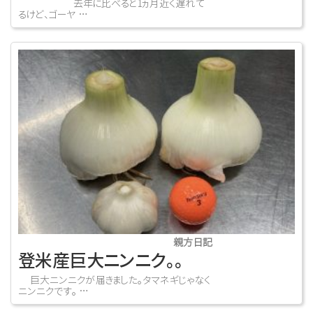
去年に比べると1ヵ月近く遅れて
るけど、ゴーヤ …
親方日記
登米産巨大ニンニク。。
巨大ニンニクが届きました。タマネギじゃなく
ニンニクです。 …