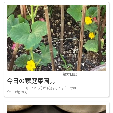
親方日記
今日の家庭菜園。。
キュウリ、花が咲きました。ゴーヤは
今年は地植え …