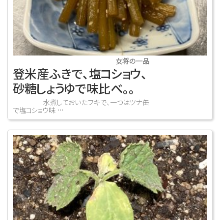
女将の一品
登米産ふきで、塩コショウ、
砂糖しょうゆで味比べ。。
水煮しておいたフキで、一つはツナ缶
で塩コショウ味 …